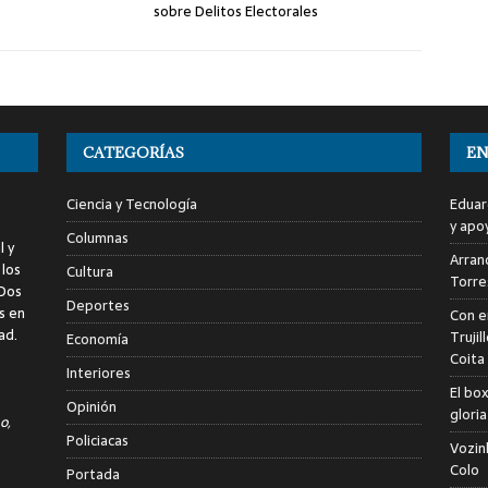
sobre Delitos Electorales
CATEGORÍAS
EN
Ciencia y Tecnología
Eduar
y apo
Columnas
l y
Arranc
 los
Cultura
Torre
 Dos
Deportes
s en
Con e
ad.
Trujil
Economía
Coita
Interiores
El bo
Opinión
glori
o,
Policiacas
Vozin
Colo
Portada