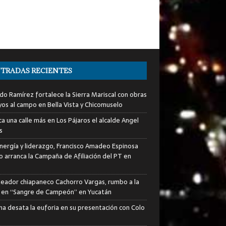
TRADAS RECIENTES
do Ramírez fortalece la Sierra Mariscal con obras
yos al campo en Bella Vista y Chicomuselo
a una calle más en Los Pájaros el alcalde Angel
s
nergía y liderazgo, Francisco Amadeo Espinosa
lo arranca la Campaña de Afiliación del PT en
xeador chiapaneco Cachorro Vargas, rumbo a la
a en “Sangre de Campeón” en Yucatán
ha desata la euforia en su presentación con Colo