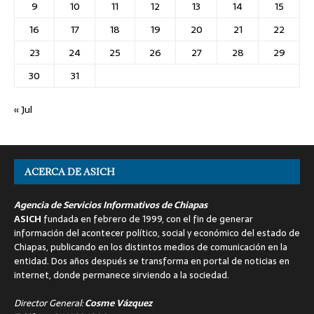
9
10
11
12
13
14
15
16
17
18
19
20
21
22
23
24
25
26
27
28
29
30
31
« Jul
ACERCA DE ASICH
Agencia de Servicios Informativos de Chiapas
ASICH
fundada en febrero de 1999, con el fin de generar
información del acontecer político, social y económico del estado de
Chiapas, publicando en los distintos medios de comunicación en la
entidad. Dos años después se transforma en portal de noticias en
internet, donde permanece sirviendo a la sociedad.
Director General:
Cosme Vázquez