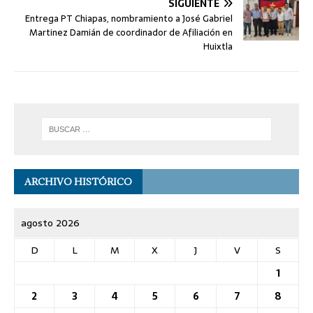
SIGUIENTE
Entrega PT Chiapas, nombramiento a José Gabriel
Martinez Damián de coordinador de Afiliación en
Huixtla
ARCHIVO HISTÓRICO
agosto 2026
D
L
M
X
J
V
S
1
2
3
4
5
6
7
8