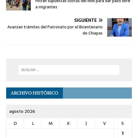
Filtran supuestas cuotas del INM para dar paso libre
a migrantes
SIGUIENTE
Avanzan trámites del Patronato por el Bicentenario
de Chiapas
ARCHIVO HISTÓRICO
agosto 2026
D
L
M
X
J
V
S
1