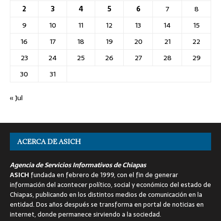
2
3
4
5
6
7
8
9
10
11
12
13
14
15
16
17
18
19
20
21
22
23
24
25
26
27
28
29
30
31
« Jul
ACERCA DE ASICH
Agencia de Servicios Informativos de Chiapas
ASICH
fundada en febrero de 1999, con el fin de generar
información del acontecer político, social y económico del estado de
Chiapas, publicando en los distintos medios de comunicación en la
entidad. Dos años después se transforma en portal de noticias en
internet, donde permanece sirviendo a la sociedad.