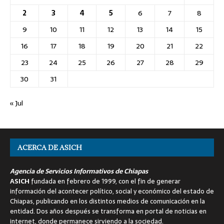
2
3
4
5
6
7
8
9
10
11
12
13
14
15
16
17
18
19
20
21
22
23
24
25
26
27
28
29
30
31
« Jul
ACERCA DE ASICH
Agencia de Servicios Informativos de Chiapas
ASICH
fundada en febrero de 1999, con el fin de generar
información del acontecer político, social y económico del estado de
Chiapas, publicando en los distintos medios de comunicación en la
entidad. Dos años después se transforma en portal de noticias en
internet, donde permanece sirviendo a la sociedad.