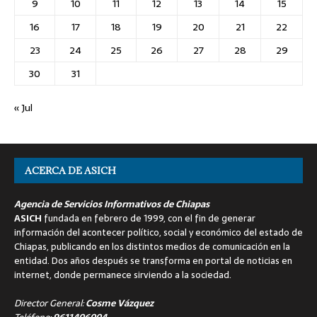
9
10
11
12
13
14
15
16
17
18
19
20
21
22
23
24
25
26
27
28
29
30
31
« Jul
ACERCA DE ASICH
Agencia de Servicios Informativos de Chiapas
ASICH
fundada en febrero de 1999, con el fin de generar
información del acontecer político, social y económico del estado de
Chiapas, publicando en los distintos medios de comunicación en la
entidad. Dos años después se transforma en portal de noticias en
internet, donde permanece sirviendo a la sociedad.
Director General:
Cosme Vázquez