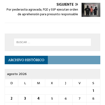
SIGUIENTE
Por pederastia agravada, FGE y SSP ejecutan orden
de aprehensión para presunto responsable
ARCHIVO HISTÓRICO
agosto 2026
D
L
M
X
J
V
S
1
2
3
4
5
6
7
8