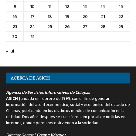
9
10
11
12
13
14
15
16
17
18
19
20
21
22
23
24
25
26
27
28
29
30
31
« Jul
ACERCA DE ASICH
Agencia de Servicios Informativos de Chiapas
ASICH
fundada en febrero de 1999, con el fin de generar
información del acontecer político, social y económico del estado de
Chiapas, publicando en los distintos medios de comunicación en la
entidad. Dos años después se transforma en portal de noticias en
internet, donde permanece sirviendo a la sociedad.
Director General:
Cosme Vázquez