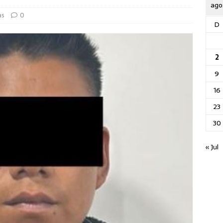
ago
as
0
D
2
9
16
23
30
« Jul