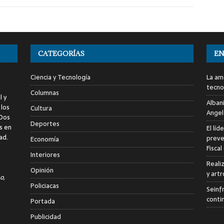
CATEGORÍAS
EN
Ciencia y Tecnología
La am
tecno
Columnas
l y
Alban
 los
Cultura
Angel
 Dos
Deportes
s en
El líd
ad.
preve
Economía
Fiscal
Interiores
Reali
Opinión
y art
o,
Policiacas
Seinf
conti
Portada
Publicidad