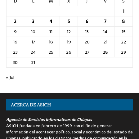
D
L
M
X
J
V
S
1
2
3
4
5
6
7
8
9
10
11
12
13
14
15
16
17
18
19
20
21
22
23
24
25
26
27
28
29
30
31
« Jul
ACERCA DE ASICH
Agencia de Servicios Informativos de Chiapas
ASICH
fundada en febrero de 1999, con el fin de generar
información del acontecer político, social y económico del estado de
Chiapas, publicando en los distintos medios de comunicación en la