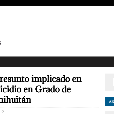
resunto implicado en
icidio en Grado de
hihuitán
AR
0