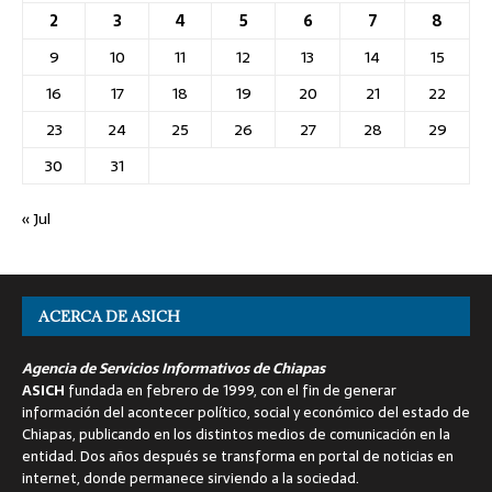
2
3
4
5
6
7
8
9
10
11
12
13
14
15
16
17
18
19
20
21
22
23
24
25
26
27
28
29
30
31
« Jul
ACERCA DE ASICH
Agencia de Servicios Informativos de Chiapas
ASICH
fundada en febrero de 1999, con el fin de generar
información del acontecer político, social y económico del estado de
Chiapas, publicando en los distintos medios de comunicación en la
entidad. Dos años después se transforma en portal de noticias en
internet, donde permanece sirviendo a la sociedad.