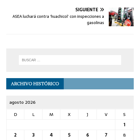
SIGUIENTE
ASEA luchará contra ‘huachicol’ con inspecciones a
gasolinas
ARCHIVO HISTÓRICO
agosto 2026
D
L
M
X
J
V
S
1
2
3
4
5
6
7
8