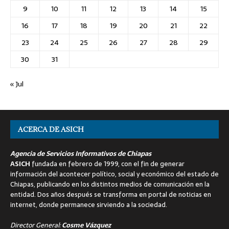
9
10
11
12
13
14
15
16
17
18
19
20
21
22
23
24
25
26
27
28
29
30
31
« Jul
ACERCA DE ASICH
Agencia de Servicios Informativos de Chiapas
ASICH
fundada en febrero de 1999, con el fin de generar
información del acontecer político, social y económico del estado de
Chiapas, publicando en los distintos medios de comunicación en la
entidad. Dos años después se transforma en portal de noticias en
internet, donde permanece sirviendo a la sociedad.
Director General:
Cosme Vázquez