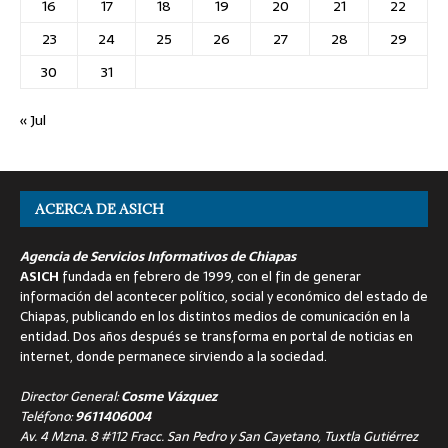
16
17
18
19
20
21
22
23
24
25
26
27
28
29
30
31
« Jul
ACERCA DE ASICH
Agencia de Servicios Informativos de Chiapas
ASICH
fundada en febrero de 1999, con el fin de generar
información del acontecer político, social y económico del estado de
Chiapas, publicando en los distintos medios de comunicación en la
entidad. Dos años después se transforma en portal de noticias en
internet, donde permanece sirviendo a la sociedad.
Director General:
Cosme Vázquez
Teléfono:
9611406004
Av. 4 Mzna. 8 #112 Fracc. San Pedro y San Cayetano, Tuxtla Gutiérrez