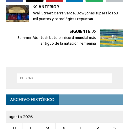
ANTERIOR
Wall Street cierra verde; Dow Jones supera los 53
mil puntos y tecnológicas repuntan
SIGUIENTE
Summer McIntosh bate el récord mundial más
antiguo de la natación femenina
ARCHIVO HISTÓRICO
agosto 2026
D
L
M
X
J
V
S