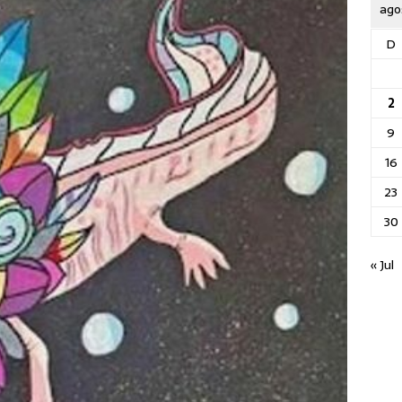
ago
D
2
9
16
23
30
« Jul