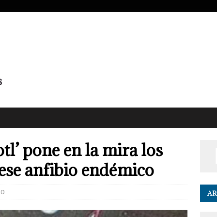
l’ pone en la mira los
 ese anfibio endémico
0
AR