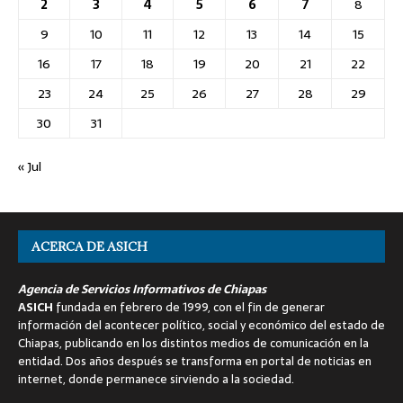
2
3
4
5
6
7
8
9
10
11
12
13
14
15
16
17
18
19
20
21
22
23
24
25
26
27
28
29
30
31
« Jul
ACERCA DE ASICH
Agencia de Servicios Informativos de Chiapas
ASICH
fundada en febrero de 1999, con el fin de generar
información del acontecer político, social y económico del estado de
Chiapas, publicando en los distintos medios de comunicación en la
entidad. Dos años después se transforma en portal de noticias en
internet, donde permanece sirviendo a la sociedad.