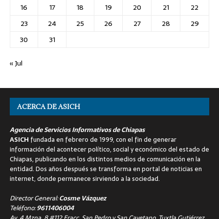
16
17
18
19
20
21
22
23
24
25
26
27
28
29
30
31
« Jul
ACERCA DE ASICH
Agencia de Servicios Informativos de Chiapas
ASICH
fundada en febrero de 1999, con el fin de generar
información del acontecer político, social y económico del estado de
Chiapas, publicando en los distintos medios de comunicación en la
entidad. Dos años después se transforma en portal de noticias en
internet, donde permanece sirviendo a la sociedad.
Director General:
Cosme Vázquez
Teléfono:
9611406004
Av. 4 Mzna. 8 #112 Fracc. San Pedro y San Cayetano, Tuxtla Gutiérrez