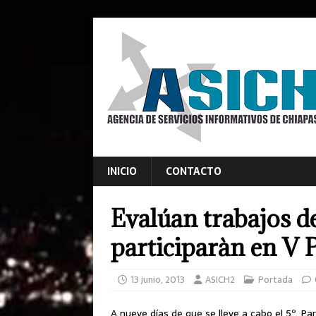
INICIO
CONTACTO
Evalúan trabajos d
participaràn en V 
13 junio, 2013
ASICH2
Portada
A nueve días de que se lleve a cabo el 5º. Pa