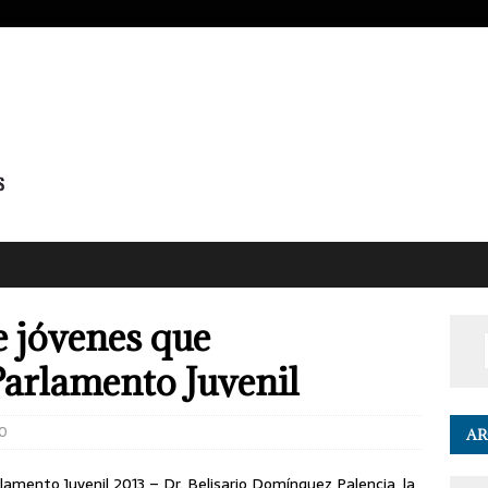
e jóvenes que
Parlamento Juvenil
0
AR
rlamento Juvenil 2013 – Dr. Belisario Domínguez Palencia, la