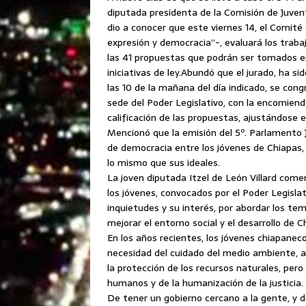
diputada presidenta de la Comisión de Juvent
dio a conocer que este viernes 14, el Comité 
expresión y democracia”-, evaluará los trabaj
las 41 propuestas que podrán ser tomados en 
iniciativas de ley.
Abundó que el jurado, ha sid
las 10 de la mañana del día indicado, se cong
sede del Poder Legislativo, con la encomiend
calificación de las propuestas, ajustándose 
Mencionó que la emisión del 5º. Parlamento Ju
de democracia entre los jóvenes de Chiapas, 
lo mismo que sus ideales.
La joven diputada Itzel de León Villard come
los jóvenes, convocados por el Poder Legisla
inquietudes y su interés, por abordar los t
mejorar el entorno social y el desarrollo de C
En los años recientes, los jóvenes chiapanec
necesidad del cuidado del medio ambiente, as
la protección de los recursos naturales, per
humanos y de la humanización de la justicia.
De tener un gobierno cercano a la gente, y d