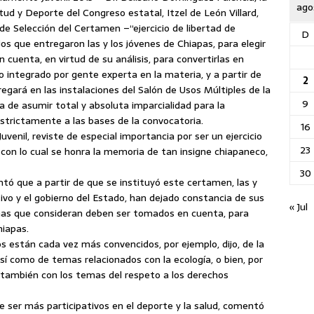
ago
ud y Deporte del Congreso estatal, Itzel de León Villard,
de Selección del Certamen –“ejercicio de libertad de
D
os que entregaron las y los jóvenes de Chiapas, para elegir
cuenta, en virtud de su análisis, para convertirlas en
o integrado por gente experta en la materia, y a partir de
2
regará en las instalaciones del Salón de Usos Múltiples de la
9
a de asumir total y absoluta imparcialidad para la
estrictamente a las bases de la convocatoria.
16
venil, reviste de especial importancia por ser un ejercicio
23
con lo cual se honra la memoria de tan insigne chiapaneco,
30
ntó que a partir de que se instituyó este certamen, las y
tivo y el gobierno del Estado, han dejado constancia de sus
« Jul
emas que consideran deben ser tomados en cuenta, para
hiapas.
os están cada vez más convencidos, por ejemplo, dijo, de la
í como de temas relacionados con la ecología, o bien, por
o también con los temas del respeto a los derechos
e ser más participativos en el deporte y la salud, comentó