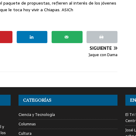
el paquete de propuestas, refieren al interés de los jóvenes
que le toca hoy vivir a Chiapas. ASICh
SIGUIENTE
Jaque con Dama
CATEGORÍAS
EN
Ciencia y Tecnología
El Tr
Centr
Columnas
l y
José 
 los
Cultura