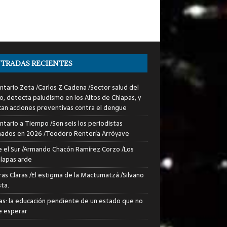
TRADAS RECIENTES
tario Zeta /Carlos Z Cadena /Sector salud del
o, detecta paludismo en los Altos de Chiapas, y
can acciones preventivas contra el dengue
tario a Tiempo /Son seis los periodistas
nados en 2026 /Teodoro Rentería Arróyave
 el Sur /Armando Chacón Ramírez Corzo /Los
lapas arde
ras Claras /El estigma de la Mactumatzá /Silvano
sta.
as: la educación pendiente de un estado que no
 esperar