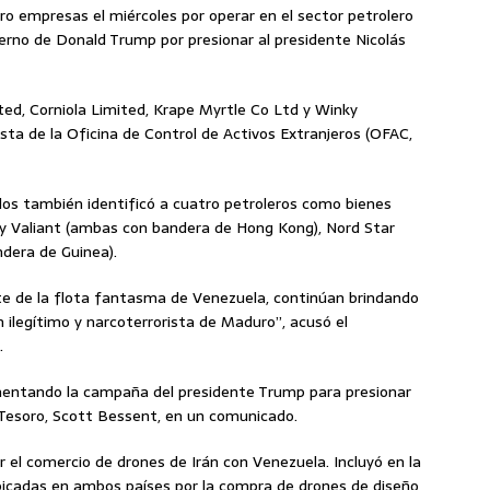
o empresas el miércoles por operar en el sector petrolero
erno de Donald Trump por presionar al presidente Nicolás
ed, Corniola Limited, Krape Myrtle Co Ltd y Winky
lista de la Oficina de Control de Activos Extranjeros (OFAC,
os también identificó a cuatro petroleros como bienes
 y Valiant (ambas con bandera de Hong Kong), Nord Star
dera de Guinea).
rte de la flota fantasma de Venezuela, continúan brindando
n ilegítimo y narcoterrorista de Maduro”, acusó el
.
mentando la campaña del presidente Trump para presionar
l Tesoro, Scott Bessent, en un comunicado.
 el comercio de drones de Irán con Venezuela. Incluyó en la
ubicadas en ambos países por la compra de drones de diseño