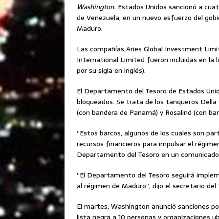
Washington.
Estados Unidos sancionó a cuatr
de Venezuela, en un nuevo esfuerzo del gobi
Maduro.
Las compañías Aries Global Investment Limit
International Limited fueron incluidas en la 
por su sigla en inglés).
El Departamento del Tesoro de Estados Unid
bloqueados. Se trata de los tanqueros Della
(con bandera de Panamá) y Rosalind (con ban
“Estos barcos, algunos de los cuales son pa
recursos financieros para impulsar el régime
Departamento del Tesoro en un comunicado
“El Departamento del Tesoro seguirá imple
al régimen de Maduro”, dijo el secretario de
El martes, Washington anunció sanciones por
lista negra a 10 personas y organizaciones 