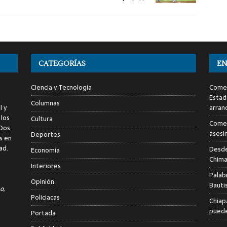
CATEGORÍAS
EN
Ciencia y Tecnología
Comen
Estad
Columnas
l y
arran
 los
Cultura
Comen
 Dos
asesi
Deportes
s en
ad.
Desde
Economía
Chima
Interiores
Palab
Opinión
Bauti
o,
Policiacas
Chiap
puede
Portada