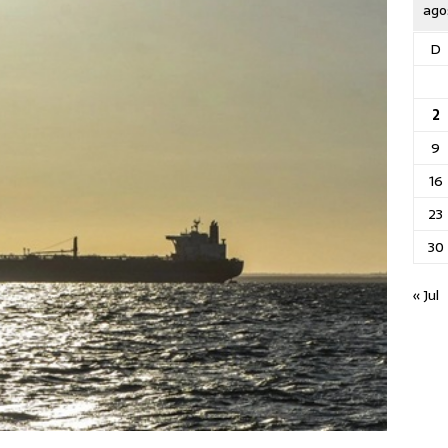
ago
D
2
9
16
23
30
« Jul