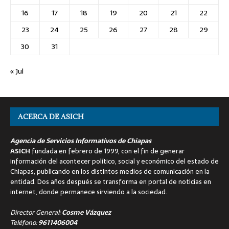
16
17
18
19
20
21
22
23
24
25
26
27
28
29
30
31
« Jul
ACERCA DE ASICH
Agencia de Servicios Informativos de Chiapas
ASICH
fundada en febrero de 1999, con el fin de generar
información del acontecer político, social y económico del estado de
Chiapas, publicando en los distintos medios de comunicación en la
entidad. Dos años después se transforma en portal de noticias en
internet, donde permanece sirviendo a la sociedad.
Director General:
Cosme Vázquez
Teléfono:
9611406004