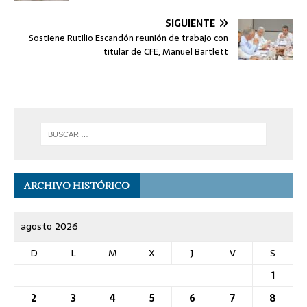
SIGUIENTE
Sostiene Rutilio Escandón reunión de trabajo con
titular de CFE, Manuel Bartlett
ARCHIVO HISTÓRICO
agosto 2026
D
L
M
X
J
V
S
1
2
3
4
5
6
7
8