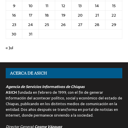
9
10
11
12
13
14
15
16
17
18
19
20
21
22
23
24
25
26
27
28
29
30
31
« Jul
ACERCA DE ASICH
Agencia de Servicios Informativos de Chiapas
ASICH
fundada en febrero de 1999, con el fin de generar
información del acontecer político, social y económico del estado de
Chiapas, publicando en los distintos medios de comunicación en la
entidad. Dos años después se transforma en portal de noticias en
internet, donde permanece sirviendo a la sociedad.
Director General:
Cosme Vázquez