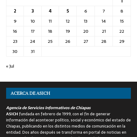
1
2
3
4
5
6
7
8
9
10
11
12
13
14
15
16
17
18
19
20
21
22
23
24
25
26
27
28
29
30
31
« Jul
ACERCA DE ASICH
Agencia de Servicios Informativos de Chiapas
ASICH
fundada en febrero de 1999, con el fin de generar
información del acontecer político, social y económico del estado de
Chiapas, publicando en los distintos medios de comunicación en la
entidad. Dos años después se transforma en portal de noticias en