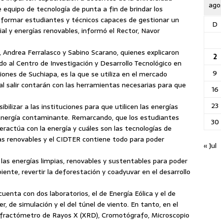
ago
e equipo de tecnología de punta a fin de brindar los
 formar estudiantes y técnicos capaces de gestionar un
D
ial y energías renovables, informó el Rector, Navor
s, Andrea Ferralasco y Sabino Scarano,
quienes explicaron
2
do al Centro de Investigación y Desarrollo Tecnológico en
9
iones de Suchiapa, es la que se utiliza en el mercado
, al salir contarán con las herramientas necesarias para que
16
23
bilizar a las instituciones para que utilicen las energías
la energía contaminante. Remarcando, que los estudiantes
30
ractúa con la energía y cuáles son las tecnologías de
ías renovables y el CIDTER contiene todo para poder
« Jul
 las energías limpias, renovables y sustentables para poder
iente, revertir la deforestación y coadyuvar en el desarrollo
uenta con dos laboratorios, el de Energía Eólica y el de
er, de simulación y el del túnel de viento. En tanto, en el
Difractómetro de Rayos X (XRD), Cromotógrafo, Microscopio