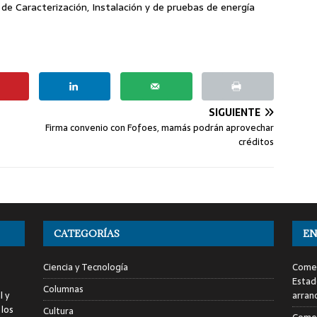
 de Caracterización, Instalación y de pruebas de energía
SIGUIENTE
Firma convenio con Fofoes, mamás podrán aprovechar
créditos
CATEGORÍAS
EN
Ciencia y Tecnología
Comen
Estad
Columnas
l y
arran
 los
Cultura