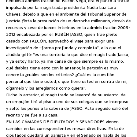
nebulosa administración de Falcón Vega, era el punto a tratar
impulsado por la magistrada presidenta Nadia Luz Lara
Chávez, debido a que en el ambiente del Tribunal Superior de
Justicia flota la presunción de un derroche millonario, desvío de
recursos y cese de jueces interinos en la administración 2009-
2012 encabezada por él. RUBÉN JASSO, quien trae pleito
casado con FALCÓN, aprovechó el viaje para exigir una
investigación de “forma profunda y completa”, a lo que el
aludido gritó: “es una tontería lo que dice el magistrado Jasso,
y ya estoy harto, ya me cansé de que siempre es lo mismo,
qué diablos tiene esto con lo anterior, la petición es muy
concreta ¿cuáles son los criterios? ¿Cuál es la cuestión
personal que tiene usted, o que tiene usted en contra de mí,
dígamelo y los arreglamos como quiera”.
Dicho lo anterior, el magistrado se levantó de su asiento, de
un empujón tiró al piso a uno de sus colegas que se interpuso
y soltó los puños a la cabeza de JASSO. Acto seguido salió del
recinto y se fue a su casa.
EN LAS CÁMARAS DE DIPUTADOS Y SENADORES vienen
cambios en las correspondientes mesas directivas. En la de
diputados quedará un panista y en el Senado se habla de los