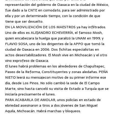
representación del gobierno de Oaxaca en la ciudad de México,
fue dado a la CNTE en comodato, para ser administrado por
ella y por un determinado tiempo, con la condición de que
tiene que ser devuelto.
EN LA MOVILIZACIÓN DE LOS MAESTROS ya hay infiltrados.
Uno de ellos es ALEJANDRO ECHEVERRÍA, el famoso Mosh,
quien encabezara la huelga que paralizó la UNAM en 1999, y
FLAVIO SOSA, uno de los dirigentes de la APPO que tomó la
ciudad de Oaxaca en 2006. Dos fichitas especialistas en
actos desestabilizadores. El Mosh vive en Michoacán y el otro
vino exprofeso de Oaxaca.
El lunes habrá problemas en los alrededores de Chapultepec,
Paseo de la Reforma, Constituyentes y zonas aledañas. PEÑA
NIETO leerá su mensajecon motivo de su primer informe ese
día, desde Los Pinos. No sólo cambió la sede de El Campo
Marte, sino hasta canceló su visita de Estado a Turquía que se
iniciaría precisamente el lunes.
PARA ACABARLA DE AMOLAR, unos policías en estado de
ebriedad asesinaron a tiros a dos jóvenes de San Miguel
Aquila, Michoacán. Habrá marchas y bloqueos.