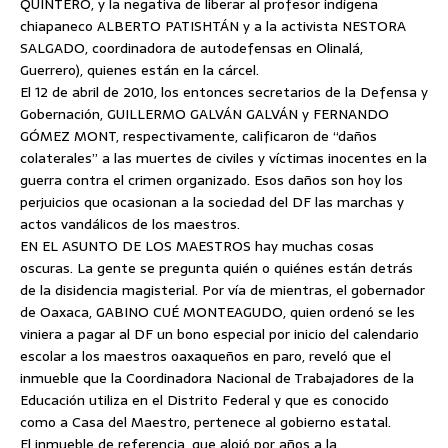
QUINTERO, y la negativa de liberar al profesor indígena
chiapaneco ALBERTO PATISHTÁN y a la activista NESTORA
SALGADO, coordinadora de autodefensas en Olinalá,
Guerrero), quienes están en la cárcel.
El 12 de abril de 2010, los entonces secretarios de la Defensa y
Gobernación, GUILLERMO GALVÁN GALVÁN y FERNANDO
GÓMEZ MONT, respectivamente, calificaron de “daños
colaterales” a las muertes de civiles y víctimas inocentes en la
guerra contra el crimen organizado. Esos daños son hoy los
perjuicios que ocasionan a la sociedad del DF las marchas y
actos vandálicos de los maestros.
EN EL ASUNTO DE LOS MAESTROS hay muchas cosas
oscuras. La gente se pregunta quién o quiénes están detrás
de la disidencia magisterial. Por vía de mientras, el gobernador
de Oaxaca, GABINO CUÉ MONTEAGUDO, quien ordenó se les
viniera a pagar al DF un bono especial por inicio del calendario
escolar a los maestros oaxaqueños en paro, reveló que el
inmueble que la Coordinadora Nacional de Trabajadores de la
Educación utiliza en el Distrito Federal y que es conocido
como a Casa del Maestro, pertenece al gobierno estatal.
El inmueble de referencia, que alojó por años a la