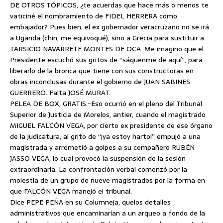
DE OTROS TÓPICOS, ¿te acuerdas que hace más o menos te
vaticiné el nombramiento de FIDEL HERRERA como
embajador? Pues bien, el ex gobernador veracruzano no se irá
a Uganda (chin, me equivoqué), sino a Grecia para sustituir a
TARSICIO NAVARRETE MONTES DE OCA. Me imagino que el
Presidente escuchó sus gritos de “sáquenme de aquí”, para
liberarlo de la bronca que tiene con sus constructoras en
obras inconclusas durante el gobierno de JUAN SABINES
GUERRERO. Falta JOSÉ MURAT.
PELEA DE BOX, GRATIS.-Eso ocurrió en el pleno del Tribunal
Superior de Justicia de Morelos, antier, cuando el magistrado
MIGUEL FALCÓN VEGA, por cierto ex presidente de ese órgano
de la judicatura, al grito de “¡ya estoy harto!” empujó a una
magistrada y arremetió a golpes a su compañero RUBÉN
JASSO VEGA, lo cual provocó la suspensión de la sesión
extraordinaria. La confrontación verbal comenzó por la
molestia de un grupo de nueve magistrados por la forma en
que FALCÓN VEGA manejó el tribunal.
Dice PEPE PEÑA en su Columneja, quelos detalles
administrativos que encaminarían a un arqueo a fondo de la