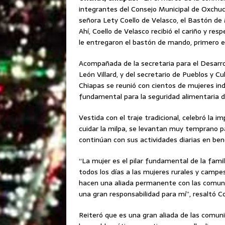
integrantes del Consejo Municipal de Oxchuc
señora Lety Coello de Velasco, el Bastón de
Ahí, Coello de Velasco recibió el cariño y r
le entregaron el bastón de mando, primero 
Acompañada de la secretaria para el Desarro
León Villard, y del secretario de Pueblos y Cu
Chiapas se reunió con cientos de mujeres ind
fundamental para la seguridad alimentaria d
Vestida con el traje tradicional, celebró la 
cuidar la milpa, se levantan muy temprano par
continúan con sus actividades diarias en bene
“La mujer es el pilar fundamental de la famil
todos los días a las mujeres rurales y ca
hacen una aliada permanente con las comun
una gran responsabilidad para mí”, resaltó Co
Reiteró que es una gran aliada de las comu