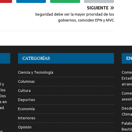
SIGUIENTE
Seguridad debe ser la mayor prioridad de los
gobiernos, coinciden EPN y MVC
CATEGORÍAS
EN
Ciencia y Tecnología
Comen
Estad
Columnas
l y
arran
 los
Cultura
Comen
 Dos
asesi
Deportes
s en
ad.
Desde
Economía
Chima
Interiores
Palab
Opinión
Bauti
o,