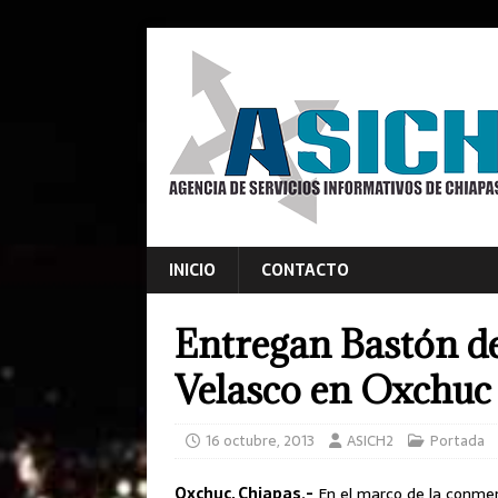
INICIO
CONTACTO
Entregan Bastón d
Velasco en Oxchuc
16 octubre, 2013
ASICH2
Portada
Oxchuc, Chiapas.-
En el marco de la conmemo