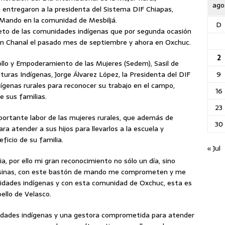
ago
 entregaron a la presidenta del Sistema DIF Chiapas,
 Mando en la comunidad de Mesbiljá.
D
espeto de las comunidades indígenas que por segunda ocasión
en Chanal
el pasado mes de septiembre y ahora en Oxchuc.
2
llo y Empoderamiento de las Mujeres (Sedem), Sasil de
9
lturas Indígenas, Jorge Álvarez López, la Presidenta del DIF
ígenas rurales para reconocer su trabajo en el campo,
16
e sus familias.
23
importante labor de las mujeres rurales, que además de
30
a atender a sus hijos para llevarlos a la escuela y
ficio de su familia.
« Jul
ia, por ello mi gran reconocimiento no sólo un día, sino
mpesinas, con este bastón de mando me comprometen y me
idades indígenas y con esta comunidad de Oxchuc, esta es
ello de Velasco.
nidades indígenas y una gestora comprometida para atender