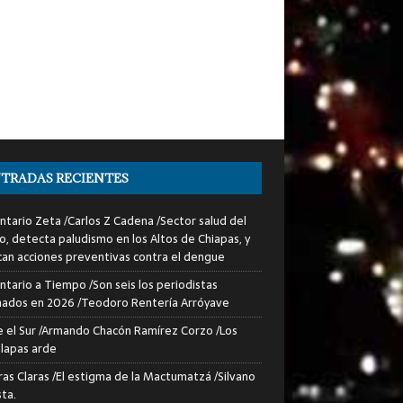
TRADAS RECIENTES
tario Zeta /Carlos Z Cadena /Sector salud del
o, detecta paludismo en los Altos de Chiapas, y
can acciones preventivas contra el dengue
tario a Tiempo /Son seis los periodistas
nados en 2026 /Teodoro Rentería Arróyave
 el Sur /Armando Chacón Ramírez Corzo /Los
lapas arde
ras Claras /El estigma de la Mactumatzá /Silvano
sta.