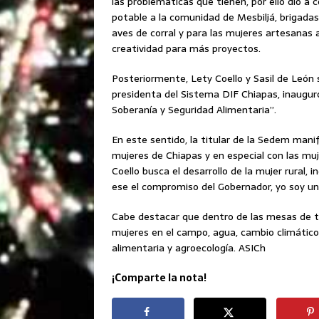
las problemáticas que tienen, por ello dio a 
potable a la comunidad de Mesbiljá, brigada
aves de corral y para las mujeres artesanas a
creatividad para más proyectos.
Posteriormente, Lety Coello y Sasil de León 
presidenta del Sistema DIF Chiapas, inauguró
Soberanía y Seguridad Alimentaria”.
En este sentido, la titular de la Sedem man
mujeres de Chiapas y en especial con las muj
Coello busca el desarrollo de la mujer rural,
ese el compromiso del Gobernador, yo soy un
Cabe destacar que dentro de las mesas de tra
mujeres en el campo, agua, cambio climático 
alimentaria y agroecología. ASICh
¡Comparte la nota!