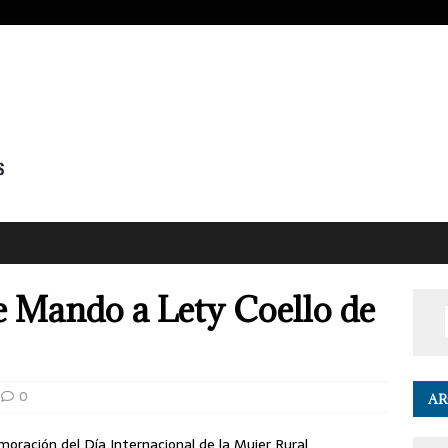
e Mando a Lety Coello de
0
AR
ración del Día Internacional de la Mujer Rural,