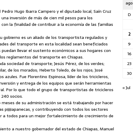
ago
 Pedro Hugo Ibarra Campero y el diputado local, Saín Cruz
D
on una inversión de más de cien mil pesos para los
 con la finalidad de contribuir a la economía de las familias
2
 su gobierno
es un aliado de los transportista regulados y
9
ades del transporte en esta localidad sean beneficiados
os puedan llevar el sustento económicos a sus hogares con
16
 los reglamentos del transporte en Chiapas.
23
ada sociedad de transporte; Jesús Pérez, de los verdes;
lar, de los morados; Heberto Toledo, de los rojos; José
30
os azules. Fue Florentino Espinosa, líder de los tricicleros,
 inversión y entrega de los equipos que serán herramientas
« Jul
al. Por lo que todo el grupo de transportistas de tricicleros
 240 socios.
o meses de su administración se está trabajando por hacer
ias pijijiapanecas, y contribuyendo con todos los sectores
 a todos para un mejor fortalecimiento de crecimiento de
iento a nuestro gobernador del estado de Chiapas, Manuel