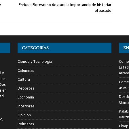
e
Enrique Florescano destaca la importancia de historiar
el pasado
CATEGORÍAS
EN
Ciencia y Tecnología
Comen
Estad
Columnas
l y
arran
 los
Cultura
Comen
 Dos
asesi
Deportes
s en
ad.
Desde
Economía
Chima
Interiores
Palab
Opinión
Bauti
o,
Policiacas
Chiap