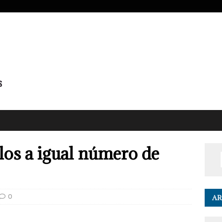
los a igual número de
0
AR