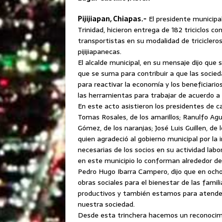
Pijijiapan, Chiapas.-
El presidente municipal
Trinidad, hicieron entrega de 182 triciclos c
transportistas en su modalidad de tricicleros
pijijiapanecas.
El alcalde municipal, en su mensaje dijo que
que se suma para contribuir a que las socied
para reactivar la economía y los beneficiari
las herramientas para trabajar de acuerdo a
En este acto asistieron los presidentes de c
Tomas Rosales, de los amarillos; Ranulfo Agui
Gómez, de los naranjas; José Luis Guillen, de l
quien agradeció al gobierno municipal por la
necesarias de los socios en su actividad labor
en este municipio lo conforman alrededor de
Pedro Hugo Ibarra Campero, dijo que en och
obras sociales para el bienestar de las famil
productivos y también estamos para atender
nuestra sociedad.
Desde esta trinchera hacemos un reconocim