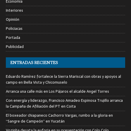
Economía
Interiores
Opinión
Policiacas
Portada
Publicidad
ENTRADAS RECIENTES
Eduardo Ramírez fortalece la Sierra Mariscal con obras y apoyos al
campo en Bella Vista y Chicomuselo
Arranca una calle más en Los Pájaros el alcalde Angel Torres
Con energía y liderazgo, Francisco Amadeo Espinosa Trujillo arranca
la Campaña de Afiliación del PT en Coita
El boxeador chiapaneco Cachorro Vargas, rumbo a la gloria en
“Sangre de Campeón” en Yucatán
Vozinha desata la euforia en su presentación con Colo Colo