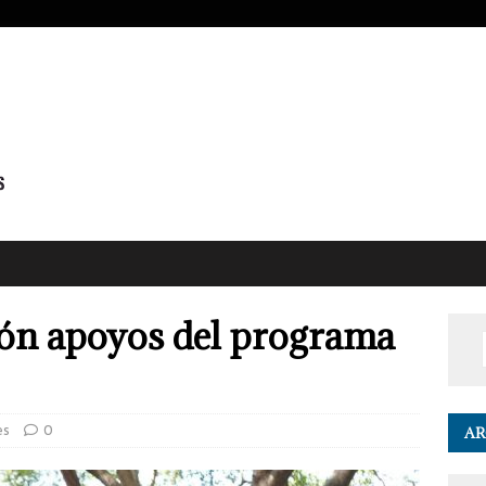
ón apoyos del programa
es
0
AR