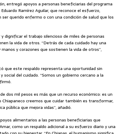
ón, entregó apoyos a personas beneficiarias del programa
r Eduardo Ramírez Aguilar, que reconoce el esfuerzo,
n ser querido enfermo o con una condición de salud que los
y dignificar el trabajo silencioso de miles de personas
enen la vida de otros. “Detrás de cada cuidado hay una
hay manos y corazones que sostienen la vida de otros”,
có que este respaldo representa una oportunidad sin
y social del cuidado. “Somos un gobierno cercano a la
firmó.
l de dos mil pesos es más que un recurso económico: es un
smo Chiapaneco creemos que cuidar también es transformar,
ca pública que mejora vidas”, añadió.
poyos alimentarios a las personas beneficiarias que
 Amar, como un respaldo adicional a su esfuerzo diario y una
ado con su bienestar. “En Chiapas, el humanismo significa