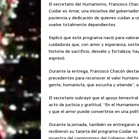
El secretario del Humanismo, Francisco Chac
Cuidar es Amar, una iniciativa del gobernado
paciencia y dedicación de quienes cuidan a u
vuelve totalmente dependientes.
Explicó que este programa nació para valorar 
cuidadoras que, con amor y esperanza, sosti
historia de sacrificio, desvelo y fortaleza; 
expresó.
Durante la entrega, Francisco Chacón desta
precedentes para reconocer el valor humano 
gente, humanista, que escucha y atiende”, a
El secretario subrayó que el apoyo bimestra
acto de justicia y gratitud. “En el Humani
y que el amor puede convertirse en una políti
Durante la jornada, también se entregaron a
recibieron su tarjeta del programa Cuidar es
muestra del compromiso del Gobierno del Est