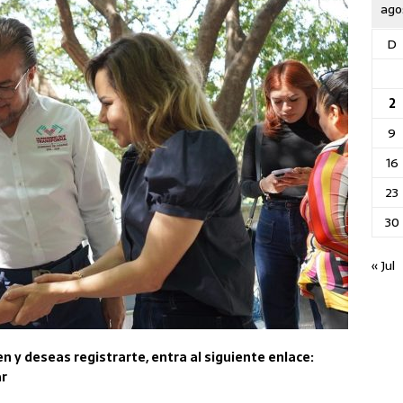
ago
D
2
9
16
23
30
« Jul
en y deseas registrarte, entra al siguiente enlace:
r