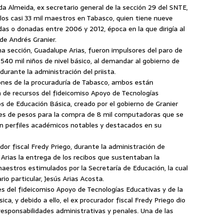
da Almeida, ex secretario general de la sección 29 del SNTE,
los casi 33 mil maestros en Tabasco, quien tiene nueve
das o donadas entre 2006 y 2012, época en la que dirigía al
de Andrés Granier.
ha sección, Guadalupe Arias, fueron impulsores del paro de
 540 mil niños de nivel básico, al demandar al gobierno de
durante la administración del priista.
iones de la procuraduría de Tabasco, ambos están
 de recursos del fideicomiso Apoyo de Tecnologías
s de Educación Básica, creado por el gobierno de Granier
nes de pesos para la compra de 8 mil computadoras que se
n perfiles académicos notables y destacados en su
ador fiscal Fredy Priego, durante la administración de
e Arias la entrega de los recibos que sustentaban la
aestros estimulados por la Secretaría de Educación, la cual
io particular, Jesús Arias Acosta.
 del fideicomiso Apoyo de Tecnologías Educativas y de la
, y debido a ello, el ex procurador fiscal Fredy Priego dio
 responsabilidades administrativas y penales. Una de las