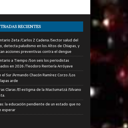
TRADAS RECIENTES
tario Zeta /Carlos Z Cadena /Sector salud del
o, detecta paludismo en los Altos de Chiapas, y
can acciones preventivas contra el dengue
tario a Tiempo /Son seis los periodistas
nados en 2026 /Teodoro Rentería Arróyave
 el Sur /Armando Chacón Ramírez Corzo /Los
lapas arde
ras Claras /El estigma de la Mactumatzá /Silvano
sta.
as: la educación pendiente de un estado que no
 esperar