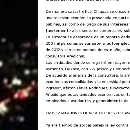
De manera catastrófica, Chiapas se encuent
una recesión económica
provocada en parte 
Sabines, así como del pago de sus intereses y
fuertemente a los sectores comerciales, sob
Lo anterior se desprende de un reporte dad
200 mil personas se sumaron al autoempleo, 
de 2012 y el mismo periodo de este año, sobre
consultora Aregional.
Las entidades donde se registró en mayor me
aumento; Oaxaca, con 2.6; Jalisco y Campeche
De acuerdo al análisis de la consultora, lo a
económicas consolidadas y la necesidad por r
ingreso”, afirmó Flavia Rodríguez, subdirecto
Añadió que estas unidades económicas unitari
empleados o ayudantes, y generalmente de c
EMPIEZAN A INVESTIGAR A LÍDERES DEL M
Ya era tiempo de aplicar parejo la ley contra