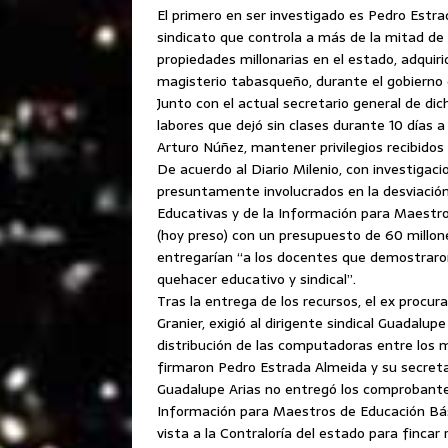
El primero en ser investigado es Pedro Estra
sindicato que controla a más de la mitad de 
propiedades millonarias en el estado, adquiri
magisterio tabasqueño, durante el gobierno 
Junto con el actual secretario general de dic
labores que dejó sin clases durante 10 días a
Arturo Núñez, mantener privilegios recibidos 
De acuerdo al Diario Milenio, con investigac
presuntamente involucrados en la desviación
Educativas y de la Información para Maestro
(hoy preso) con un presupuesto de 60 millo
entregarían “a los docentes que demostraro
quehacer educativo y sindical”.
Tras la entrega de los recursos, el ex procur
Granier, exigió al dirigente sindical Guadalup
distribución de las computadoras entre los m
firmaron Pedro Estrada Almeida y su secretar
Guadalupe Arias no entregó los comprobantes
Información para Maestros de Educación Básica
vista a la Contraloría del estado para fincar