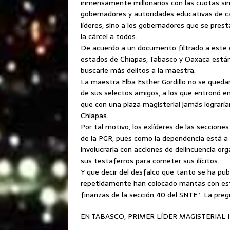
inmensamente millonarios con las cuotas sin
gobernadores y autoridades educativas de ca
líderes, sino a los gobernadores que se pre
la cárcel a todos.
De acuerdo a un documento filtrado a este co
estados de Chiapas, Tabasco y Oaxaca están 
buscarle más delitos a la maestra.
La maestra Elba Esther Gordillo no se queda
de sus selectos amigos, a los que entronó en
que con una plaza magisterial jamás lograrí
Chiapas.
Por tal motivo, los exlíderes de las seccione
de la PGR, pues como la dependencia está a p
involucrarla con acciones de delincuencia org
sus testaferros para cometer sus ilícitos.
Y que decir del desfalco que tanto se ha pub
repetidamente han colocado mantas con esta 
finanzas de la sección 40 del SNTE”. La preg
EN TABASCO, PRIMER LÍDER MAGISTERIAL