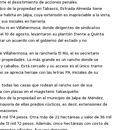
nte el desistimiento de acciones penales.
lico de la propiedad en Tabasco, Estrada Almeida tiene
e habita en Jalpa, cuya extensión es inapreciable a la vista,
us iniciales en herrería.
ho ni en Villahermosa, donde dirigentes de sindicatos
 el 10 de agosto, levantaron su plantón frente a Quinta
ograr un acuerdo con el gobierno del estado y no
 Villahermosa, en la ranchería El Río, el ex secretario
te propiedades. La más grande es un rancho donde se
 y caballos. Está cercado y su acceso es el único tramo
 se aprecia herraje con las letras PA, iniciales de su
e todas las casas que rodean el rancho son de sus
da con plazas en el magisterio tabasqueño.
ico de la propiedad en el municipio de Jalpa de Méndez,
ayoría de ellas predios rústicos, es decir, extensiones de
onaciones.
4 mil 174 pesos. Otra más de 22 hectáreas y valor de 36 mil
 de 13 mil 72 pesos. Además, cinco hectáreas con costo de
umentos oficiales, fue una donación.