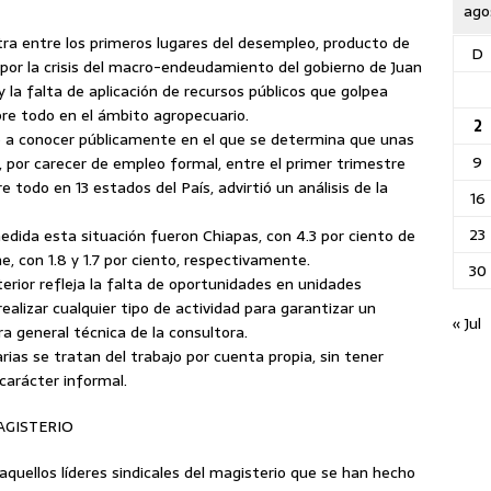
ago
ra entre los primeros lugares del desempleo, producto de
D
por la crisis del macro-endeudamiento del gobierno de Juan
 la falta de aplicación de recursos públicos que golpea
re todo en el ámbito agropecuario.
2
o a conocer públicamente en el que se determina que unas
9
por carecer de empleo formal, entre el primer trimestre
 todo en 13 estados del País, advirtió un análisis de la
16
23
dida esta situación fueron Chiapas, con 4.3 por ciento de
, con 1.8 y 1.7 por ciento, respectivamente.
30
nterior refleja la falta de oportunidades en unidades
ealizar cualquier tipo de actividad para garantizar un
« Jul
ra general técnica de la consultora.
as se tratan del trabajo por cuenta propia, sin tener
arácter informal.
AGISTERIO
 aquellos líderes sindicales del magisterio que se han hecho