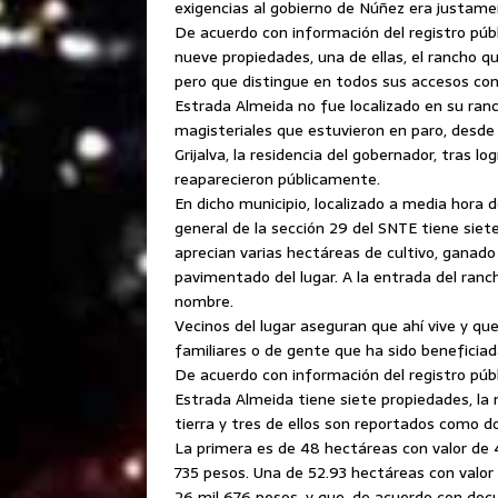
exigencias al gobierno de Núñez era justame
De acuerdo con información del registro púb
nueve propiedades, una de ellas, el rancho qu
pero que distingue en todos sus accesos con s
Estrada Almeida no fue localizado en su ranc
magisteriales que estuvieron en paro, desde
Grijalva, la residencia del gobernador, tras l
reaparecieron públicamente.
En dicho municipio, localizado a media hora de
general de la sección 29 del SNTE tiene sie
aprecian varias hectáreas de cultivo, ganado
pavimentado del lugar. A la entrada del rancho
nombre.
Vecinos del lugar aseguran que ahí vive y qu
familiares o de gente que ha sido beneficia
De acuerdo con información del registro públ
Estrada Almeida tiene siete propiedades, la m
tierra y tres de ellos son reportados como d
La primera es de 48 hectáreas con valor de 
735 pesos. Una de 52.93 hectáreas con valor
26 mil 676 pesos, y que, de acuerdo con doc