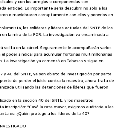
dicales y con los arreglos o componendas con
da entidad. Lo importante sería descubrir no sólo a los
staron o maniobraron corruptamente con ellos y ponerlos en
lumnista, los exlíderes y líderes actuales del SNTE de los
en la mira de la PGR. La investigación va encaminada a
rá solita en la cárcel. Seguramente le acompañarán varios
 el poder sindical para acumular fortunas multimillonarias
an. La investigación ya comenzó en Tabasco y sigue en
s 7 y 40 del SNTE, ya son objeto de investigación por parte
unto de perder el juicio contra la maestra, ahora trata de
anizada utilizando las detenciones de líderes que fueron
licado en la sección 40 del SNTE, y los maestros
inscripción: “Cayó la rata mayor, exigimos auditoria a las
unta es: ¿Quién protege a los líderes de la 40?
 INVESTIGADO