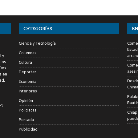
CATEGORÍAS
EN
Ciencia y Tecnología
Comen
Estad
Columnas
l y
arran
 los
Cultura
Comen
 Dos
asesi
Deportes
s en
ad.
Desde
Economía
Chima
Interiores
Palab
Opinión
Bauti
o,
Policiacas
Chiap
puede
Portada
Publicidad