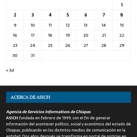
1
2
3
4
5
6
7
8
9
10
11
12
13
14
15
16
17
18
19
20
21
22
23
24
25
26
27
28
29
30
31
« Jul
ACERCA DE ASICH
Agencia de Servicios Informativos de Chiapas
ASICH
fundada en febrero de 1999, con el fin de generar
información del acontecer político, social y económico del estado de
Chiapas, publicando en los distintos medios de comunicación en la
entidad. Dos años después se transforma en portal de noticias en