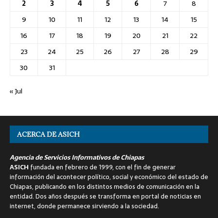
2
3
4
5
6
7
8
9
10
11
12
13
14
15
16
17
18
19
20
21
22
23
24
25
26
27
28
29
30
31
« Jul
ACERCA DE ASICH
Agencia de Servicios Informativos de Chiapas
ASICH
fundada en febrero de 1999, con el fin de generar
información del acontecer político, social y económico del estado de
Chiapas, publicando en los distintos medios de comunicación en la
entidad. Dos años después se transforma en portal de noticias en
internet, donde permanece sirviendo a la sociedad.