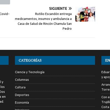
SIGUIENTE
 Covid-
Rutilio Escandón entrega
medicamentos, insumos y ambulancia a
Casa de Salud de Rincón Chamula San
Pedro
CATEGORÍAS
EN
Ciencia y Tecnología
Eduar
y apo
Columnas
l y
Arranc
 los
Cultura
Torre
 Dos
Deportes
s en
Con e
ad.
Trujil
Economía
Coita