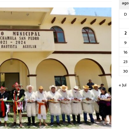
ago
D
2
9
16
23
30
« Jul