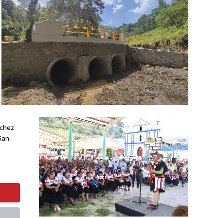
nchez
San