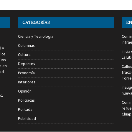
CATEGORÍAS
EN
Ciencia y Tecnología
Con i
infra
Columnas
l y
Inici
 los
Cultura
La Li
 Dos
Deportes
s en
Calle
ad.
fracc
Economía
Torre
Interiores
Inaug
Opinión
nuevas
o,
Policiacas
Con m
refue
Portada
Chiap
Publicidad