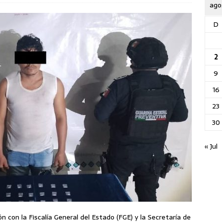
ago
D
2
9
16
23
30
« Jul
n con la Fiscalía General del Estado (FGE) y la Secretaría de