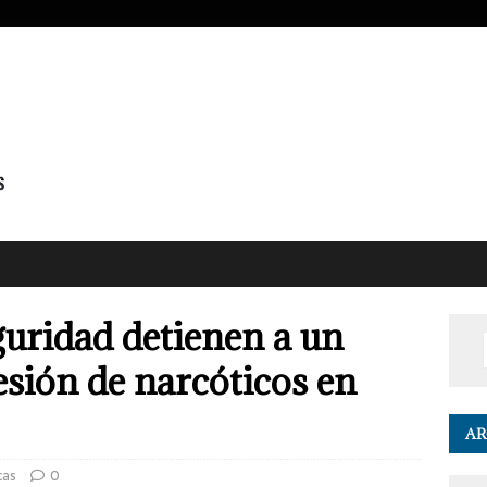
guridad detienen a un
sión de narcóticos en
AR
cas
0