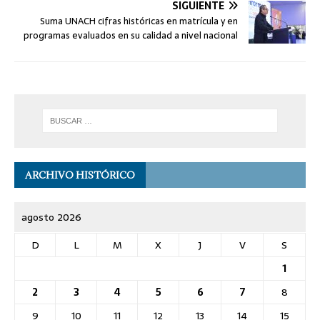
SIGUIENTE
Suma UNACH cifras históricas en matrícula y en
programas evaluados en su calidad a nivel nacional
ARCHIVO HISTÓRICO
agosto 2026
D
L
M
X
J
V
S
1
2
3
4
5
6
7
8
9
10
11
12
13
14
15