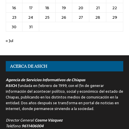
16
17
18
19
20
21
22
23
24
25
26
27
28
29
30
31
« Jul
ACERCA DE ASICH
Agencia de Servicios Informativos de Chiapas
ASICH
fundada en febrero de 1999, con el fin de generar
información del acontecer político, social y económico del estado de
Chiapas, publicando en los distintos medios de comunicación en la
entidad. Dos años después se transforma en portal de noticias en
internet, donde permanece sirviendo a la sociedad.
Director General:
Cosme Vázquez
Teléfono:
9611406004