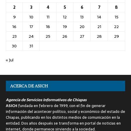
2
3
4
5
6
7
8
9
10
11
12
13
14
15
16
17
18
19
20
21
22
23
24
25
26
27
28
29
30
31
« Jul
ACERCA DE ASICH
Agencia de Servicios Informativos de Chiapas
ASICH
fundada en febrero de 1999, con el fin de generar
información del acontecer político, social y económico del estado de
Chiapas, publicando en los distintos medios de comunicación en la
entidad. Dos años después se transforma en portal de noticias en
internet, donde permanece sirviendo a la sociedad.