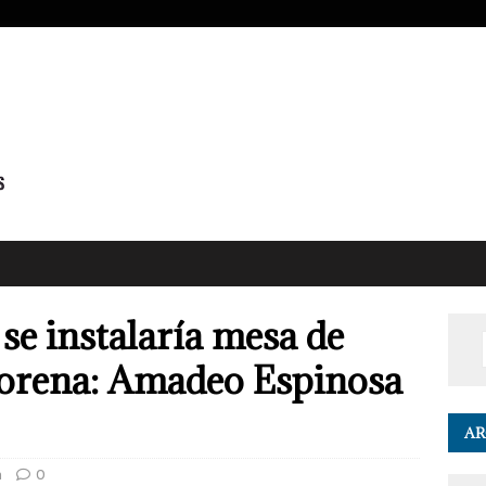
se instalaría mesa de
orena: Amadeo Espinosa
AR
a
0