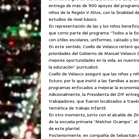
entrega de más de 900 apoyos del programa 
niños de la Región V Altos, con la finalidad d
estudios de nivel básico.
En representación de las y los niños benefic
que como parte del programa “Todos a la Esc
con útiles escolares, uniformes, calzado y b
En este sentido, Coello de Velasco reiteró qu
prioridades del Gobierno de Manuel Velasco C
mejores oportunidades en la vida, es nuestr
la educación” puntualizó.
Coello de Velasco aseguró que las niñas y niñ
futuro, por lo que invitó a las familias a ac
programas enfocados a mejorar la economía 
Adicionalmente, la Presidenta del DIF entre
trabajadores, que fueron localizados a través
temática de trabajo infantil.
En otro momento, junto con el alcalde de Zi
de la escuela primaria “Melchor Ocampo”, e
de este plantel.
Posteriormente, en compañía de Sebastián C