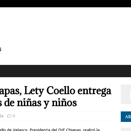
apas, Lety Coello entrega
s de niñas y niños
da
0
AR
llo de Velasco, Presidenta del DIF Chiapas, realizó la