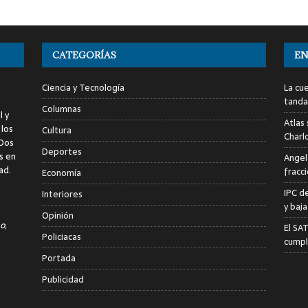
CATEGORÍAS
EN
Ciencia y Tecnología
La cu
tanda
Columnas
l y
Atlas
 los
Cultura
Charl
 Dos
Deportes
s en
Angel
ad.
fracc
Economía
IPC d
Interiores
y baja
Opinión
o,
El SA
Policiacas
cumpl
Portada
Publicidad