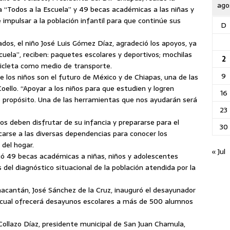
ago
“Todos a la Escuela” y 49 becas académicas a las niñas y
e impulsar a la población infantil para que continúe sus
D
iados,
el niño José Luis Gómez Díaz, agradeció los apoyos, ya
uela”, reciben: paquetes escolares y deportivos; mochilas
2
icicleta como medio de transporte.
9
e los niños son el futuro de México y de Chiapas, una de las
oello. “Apoyar a los niños para que estudien y logren
16
o propósito. Una de las herramientas que nos ayudarán será
23
os deben disfrutar de su infancia y prepararse para el
30
ercarse a las diversas dependencias para conocer los
del hogar.
« Jul
gó 49 becas académicas a niñas, niños y adolescentes
 del diagnóstico situacional de la población atendida por la
nacantán, José Sánchez de la Cruz, inauguró el desayunador
l cual ofrecerá desayunos escolares a más de 500 alumnos
ollazo Díaz, presidente municipal de San Juan Chamula,