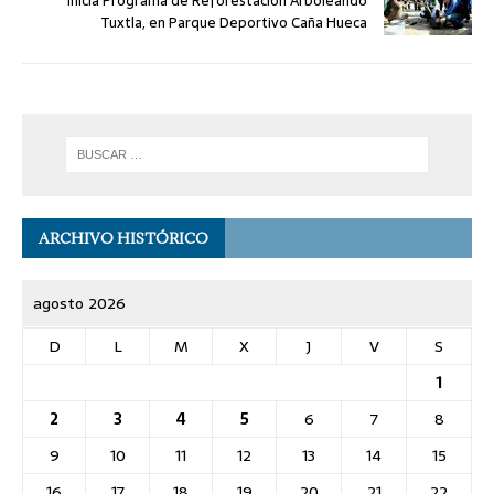
Inicia Programa de Reforestación Arboleando
Tuxtla, en Parque Deportivo Caña Hueca
ARCHIVO HISTÓRICO
agosto 2026
D
L
M
X
J
V
S
1
2
3
4
5
6
7
8
9
10
11
12
13
14
15
16
17
18
19
20
21
22