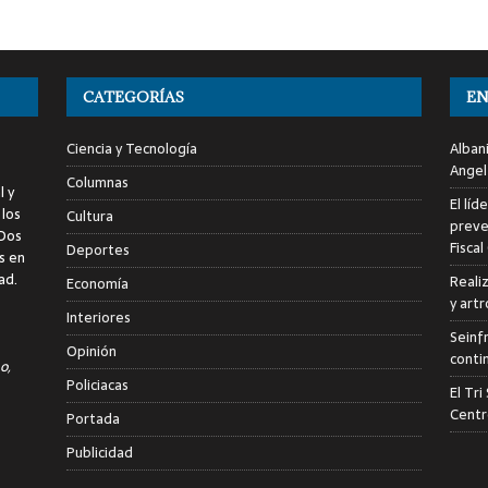
CATEGORÍAS
EN
Ciencia y Tecnología
Alban
Angel
Columnas
l y
El líd
 los
Cultura
preve
 Dos
Fiscal
Deportes
s en
ad.
Reali
Economía
y art
Interiores
Seinf
Opinión
conti
o,
Policiacas
El Tr
Centr
Portada
Publicidad