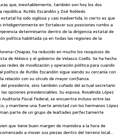
uras que, inevitablemente, también son hoy los dos
 república: Rutilio Escandón y Zoé Robledo.
statal ha sido sigilosa y casi inadvertida, lo cierto es que
o inteligentemente en fortalecer sus posiciones rumbo a
injerencia determinante dentro de la dirigencia estatal de
n política habilitada ya en todas las regiones de la
 Morena-Chiapas, ha reducido en mucho los resquicios de
sta de México y el gobierno de Velasco Coello. Se ha hecho
vas redes de movilización y operación política para cuando
al político de Rutilio Escandón sigue siendo su cercanía con
la relación con su círculo de mayor confianza.
el presidente, sino también cuñado del actual secretario
 las opciones presidenciables. Su esposa, Rosalinda López
Auditoría Fiscal Federal, se encuentra incluso entre las
co; y mantiene una fuerte amistad con los hermanos López
man parte de un grupo de lealtades perfectamente
bien que tiene buen margen de maniobra a la hora de
 comenzado a mover sus piezas dentro del terreno local…