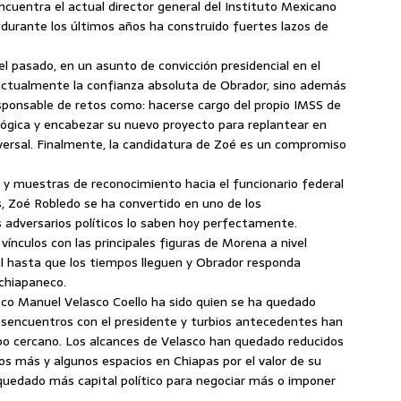
encuentra el actual director general del Instituto Mexicano
 durante los últimos años ha construido fuertes lazos de
 pasado, en un asunto de convicción presidencial en el
e actualmente la confianza absoluta de Obrador, sino además
sponsable de retos como: hacerse cargo del propio IMSS de
lógica y encabezar su nuevo proyecto para replantear en
versal. Finalmente, la candidatura de Zoé es un compromiso
y muestras de reconocimiento hacia el funcionario federal
, Zoé Robledo se ha convertido en uno de los
us adversarios políticos lo saben hoy perfectamente.
vínculos con las principales figuras de Morena a nivel
al hasta que los tiempos lleguen y Obrador responda
 chiapaneco.
eco Manuel Velasco Coello ha sido quien se ha quedado
esencuentros con el presidente y turbios antecedentes han
po cercano. Los alcances de Velasco han quedado reducidos
os más y algunos espacios en Chiapas por el valor de su
 quedado más capital político para negociar más o imponer