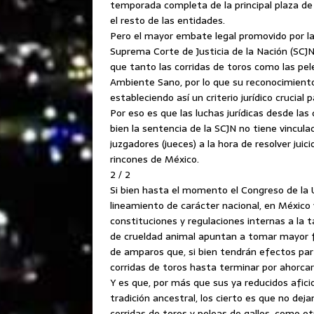
temporada completa de la principal plaza de 
el resto de las entidades.
Pero el mayor embate legal promovido por la
Suprema Corte de Justicia de la Nación (SCJN
que tanto las corridas de toros como las pe
Ambiente Sano, por lo que su reconocimiento
estableciendo así un criterio jurídico crucial 
Por eso es que las luchas jurídicas desde las
bien la sentencia de la SCJN no tiene vinculac
juzgadores (jueces) a la hora de resolver jui
rincones de México.
2 / 2
Si bien hasta el momento el Congreso de la 
lineamiento de carácter nacional, en Méxic
constituciones y regulaciones internas a la
de crueldad animal apuntan a tomar mayor fu
de amparos que, si bien tendrán efectos parti
corridas de toros hasta terminar por ahorca
Y es que, por más que sus ya reducidos afi
tradición ancestral, los cierto es que no deja
corridas de toros y peleas de gallos, como o