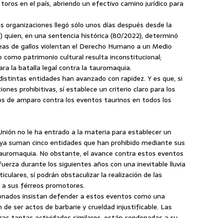
toros en el país, abriendo un efectivo camino jurídico para
s organizaciones llegó sólo unos días después desde la
) quien, en una sentencia histórica (80/2022), determinó
leas de gallos violentan el Derecho Humano a un Medio
 como patrimonio cultural resulta inconstitucional;
para la batalla legal contra la tauromaquia.
 distintas entidades han avanzado con rapidez. Y es que, si
iones prohibitivas, sí establece un criterio claro para los
cios de amparo contra los eventos taurinos en todos los
Unión no le ha entrado a la materia para establecer un
o ya suman cinco entidades que han prohibido mediante sus
 tauromaquia. No obstante, el avance contra estos eventos
erza durante los siguientes años con una inevitable lluvia
culares, sí podrán obstaculizar la realización de las
r a sus férreos promotores.
cionados insistan defender a estos eventos como una
n de ser actos de barbarie y crueldad injustificable. Las
tras tantas actividades similares, están condenadas a su