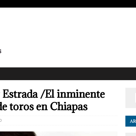
 Estrada /El inminente
 de toros en Chiapas
0
AR