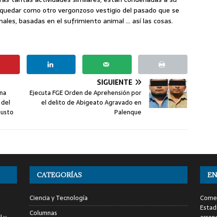
a quedar como otro vergonzoso vestigio del pasado que se
nales, basadas en el sufrimiento animal … así las cosas.
SIGUIENTE
ena
Ejecuta FGE Orden de Aprehensión por
 del
el delito de Abigeato Agravado en
gusto
Palenque
CATEGORÍAS
EN
Ciencia y Tecnología
Comen
Estad
Columnas