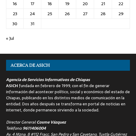
16
17
18
19
20
21
22
23
24
25
26
27
28
29
30
31
« Jul
ACERCA DE ASICH
Agencia de Servicios Informativos de Chiapas
ASICH
fundada en febrero de 1999, con el fin de generar
información del acontecer político, social y económico del estado de
Chiapas, publicando en los distintos medios de comunicación en la
entidad. Dos años después se transforma en portal de noticias en
internet, donde permanece sirviendo a la sociedad.
Director General:
Cosme Vázquez
Teléfono:
9611406004
Av. 4 Mzna. 8 #112 Fracc. San Pedro y San Cayetano, Tuxtla Gutiérrez