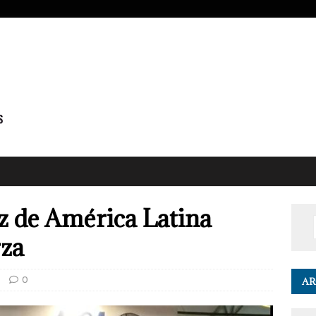
z de América Latina
rza
0
AR