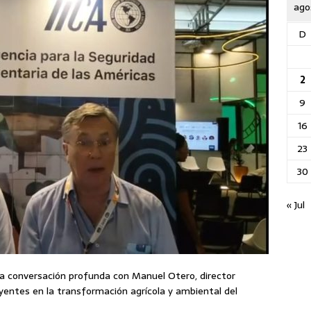
ago
D
2
9
16
23
30
« Jul
na conversación profunda con Manuel Otero, director
uyentes en la transformación agrícola y ambiental del