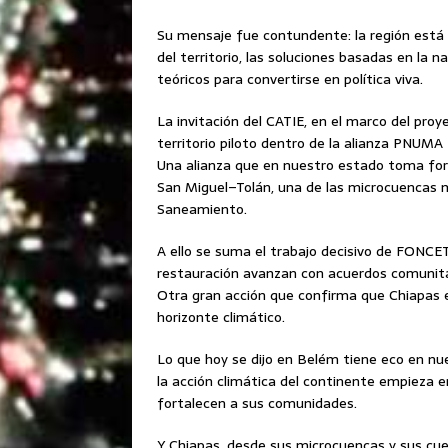
Su mensaje fue contundente: la región está
del territorio, las soluciones basadas en la 
teóricos para convertirse en política viva.
La invitación del CATIE, en el marco del pr
territorio piloto dentro de la alianza PNUMA
Una alianza que en nuestro estado toma for
San Miguel–Tolán, una de las microcuencas 
Saneamiento.
A ello se suma el trabajo decisivo de FONCET
restauración avanzan con acuerdos comunitar
Otra gran acción que confirma que Chiapas 
horizonte climático.
Lo que hoy se dijo en Belém tiene eco en n
la acción climática del continente empieza e
fortalecen a sus comunidades.
Y Chiapas, desde sus microcuencas y sus cu