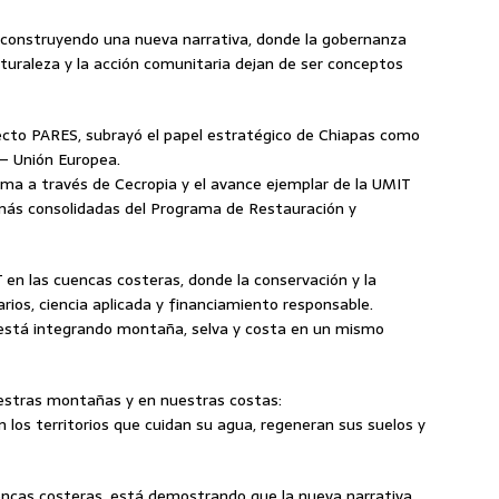
 construyendo una nueva narrativa, donde la gobernanza
naturaleza y la acción comunitaria dejan de ser conceptos
oyecto PARES, subrayó el papel estratégico de Chiapas como
 – Unión Europea.
ma a través de Cecropia y el avance ejemplar de la UMIT
más consolidadas del Programa de Restauración y
 en las cuencas costeras, donde la conservación y la
ios, ciencia aplicada y financiamiento responsable.
está integrando montaña, selva y costa en un mismo
uestras montañas y en nuestras costas:
n los territorios que cuidan su agua, regeneran sus suelos y
encas costeras, está demostrando que la nueva narrativa