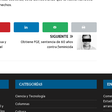
hechos.
SIGUIENTE
ua y
Obtiene FGE, sentencia de 60 años
el
contra feminicida
CATEGORÍAS
EN
Ciencia y Tecnología
Comen
Estad
Columnas
l y
arran
 los
Cultura