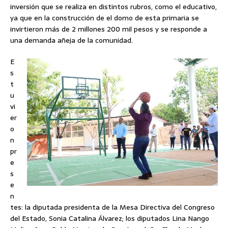
inversión que se realiza en distintos rubros, como el educativo,
ya que en la construcción de el domo de esta primaria se
invirtieron más de 2 millones 200 mil pesos y se responde a
una demanda añeja de la comunidad.
E
s
t
u
vi
er
o
n
pr
e
s
e
n
tes: la diputada presidenta de la Mesa Directiva del Congreso
del Estado, Sonia Catalina Álvarez; los diputados Lina Nango