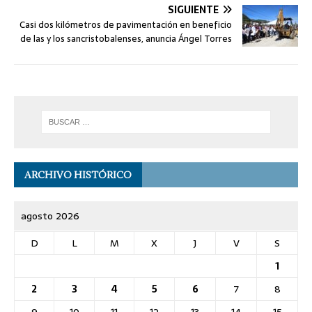
SIGUIENTE
Casi dos kilómetros de pavimentación en beneficio
de las y los sancristobalenses, anuncia Ángel Torres
ARCHIVO HISTÓRICO
agosto 2026
D
L
M
X
J
V
S
1
2
3
4
5
6
7
8
9
10
11
12
13
14
15