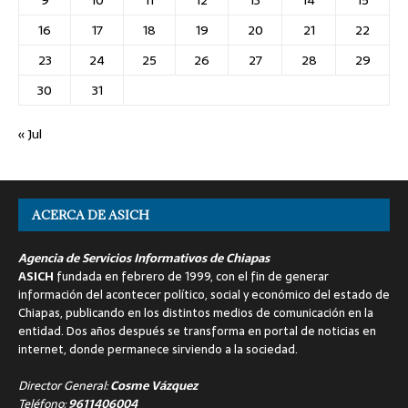
16
17
18
19
20
21
22
23
24
25
26
27
28
29
30
31
« Jul
ACERCA DE ASICH
Agencia de Servicios Informativos de Chiapas
ASICH
fundada en febrero de 1999, con el fin de generar
información del acontecer político, social y económico del estado de
Chiapas, publicando en los distintos medios de comunicación en la
entidad. Dos años después se transforma en portal de noticias en
internet, donde permanece sirviendo a la sociedad.
Director General:
Cosme Vázquez
Teléfono:
9611406004