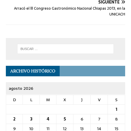
SIGUIENTE
Arracó el lll Congreso Gastronómico Nacional Chiapas 2013, en la
UNICACH
ARCHIVO HISTÓRICO
agosto 2026
D
L
M
X
J
V
S
1
2
3
4
5
6
7
8
9
10
11
12
13
14
15