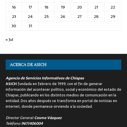
16
17
18
19
20
21
22
23
24
25
26
27
28
29
30
31
« Jul
ACERCA DE ASICH
Agencia de Servicios Informativos de Chiapas
ASICH
fundada en febrero de 1999, con el fin de generar
información del acontecer político, social y económico del estado de
Chiapas, publicando en los distintos medios de comunicación en la
entidad. Dos años después se transforma en portal de noticias en
internet, donde permanece sirviendo a la sociedad.
Director General:
Cosme Vázquez
Teléfono:
9611406004