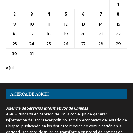
1
2
3
4
5
6
7
8
9
10
11
12
13
14
15
16
17
18
19
20
21
22
23
24
25
26
27
28
29
30
31
« Jul
ACERCA DE ASICH
Agencia de Servicios Informativos de Chiapas
ASICH
fundada en febrero de 1999, con el fin de generar
información del acontecer político, social y económico del estado de
Chiapas, publicando en los distintos medios de comunicación en la
entidad. Dos años después se transforma en portal de noticias en