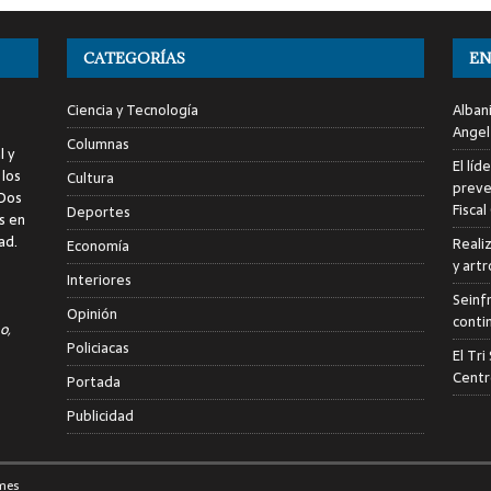
CATEGORÍAS
EN
Ciencia y Tecnología
Alban
Angel
Columnas
l y
El líd
 los
Cultura
preve
 Dos
Fiscal
Deportes
s en
ad.
Reali
Economía
y art
Interiores
Seinf
Opinión
conti
o,
Policiacas
El Tr
Centr
Portada
Publicidad
mes