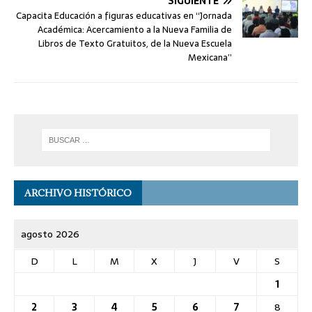
SIGUIENTE
Capacita Educación a figuras educativas en “Jornada
Académica: Acercamiento a la Nueva Familia de
Libros de Texto Gratuitos, de la Nueva Escuela
Mexicana”
ARCHIVO HISTÓRICO
agosto 2026
D
L
M
X
J
V
S
1
2
3
4
5
6
7
8