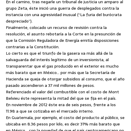
En el camino, tras negarle un tribunal de justicia un amparo al
grupo Zeta, éste inició una guerra de desplegados contra la
instancia con una agresividad inusual (“La furia del burócrata
despreciado”).
Finalmente, colocado un recurso de revisión contra la
resolución, el asunto rebotaría a la Corte en la presunción de
que la Comisión Reguladora de Energía emitía disposiciones
contrarias a la Constitución.
Lo cierto es que el triunfo de la gasera va más allá de la
salvaguarda del interés legítimo de un inversionista, al
transparentar que el gas producido en el exterior es mucho
más barato que en México… por más que la Secretaría de
Hacienda se queja de otorgar subsidios al consumo, que el año
pasado ascendieron a 37 mil millones de pesos.
Referenciado el valor del combustible con el costo de Mont
Belvieu éste representa la mitad del que se fija en el país.
En noviembre de 2012 éste era de seis pesos, frente a los
11.98 a que se cotizaba en el mercado interno.
En Guatemala, por ejemplo, el costo del producto al público, se
ubicaba en 8.36 pesos por kilo, es decir 31% más barato que
en México… con la novedad de que el país centroamericano no