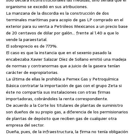
sólo declara inconstitucionales las medidas, sino señala que el
organismo se excedió en sus atribuciones.
La manzana de la discordia es la construcción de dos
terminales marítimas para acopio de gas LP comprado en el
exterior para su venta a Petróleos Mexicanos a un precio base
de 20 centavos de dólar por galón… frente al 1.40 a que lo
vende la paraestatal.
El sobreprecio es de 773%.
El caso es que la instancia que en el sexenio pasado la
encabezaba Xavier Salazar Díez de Sollano emitió una madeja
de normas y contranormas que a juicio de la gasera tenían
carácter de expropiatorias.
La última de ellas le prohibía a Pemex Gas y Petroquímica
Básica contratar la importación de gas con el grupo Zeta si
éste no compartía sus instalaciones con otras firmas
importadoras, cobrándoles la renta correspondiente.
De acuerdo a la Corte los titulares de plantas de suministro
son dueños de su propio gas, a diferencia de los permisionarios
de plantas de depósito que reciben gas de cualquier otra
empresa del sector.
Dueña, pues, de la infraestructura, la firma no tenía obligación