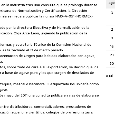
ago
 en la industria tras una consulta que se prolongó durante
xicana de Normalización y Certificación, la
Dirección
D
nomía se niega a publicar la norma NMX-V-051-NORMEX-
do por la directora Ejecutiva y de Normalización de la
2
cación, Olga Arce León, urgiendo la publicación de la
9
 Normas y secretario Técnico de la Comisión Nacional de
16
a, está fechado el 13 de marzo pasado.
23
nominación de Origen para bebidas elaboradas con agave,
a.
30
tos, sobre todo de cara a su exportación, se decidió que los
n a base de agave puro y los que surgen de destilados de
« Jul
equila, mezcal o bacanora. El etiquetado los ubicaría como
gave.
de mayo del 2011 una consulta pública en vías de elaborarse
entre distribuidores, comercializadores, prestadores de
ación superior y científica, colegios de profesionistas y,