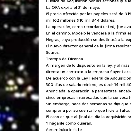
Pública de Adquisición por las acciones que 
La OPA expira el 31 de mayo.
El precio ofrecido por los papeles será de 9.1
mil 162 millones 910 mil 844 dólares.
La operación, como recordará usted, fue ava
En el camino, Modelo le venderá a la firma 
Negras, cuya producción se destinará a la ex
El nuevo director general de la firma result
Soares.
Trampa de Diconsa
Al margen de lo dispuesto en la ley, y al más
directa un contrato a la empresa Sayer Lack 
De acuerdo con la Ley Federal de Adquisicion
300 días de salario mínimo, es decir 14 mil 40
Anunciada la operación la paraestatal enca
cinco empresas interesadas que la convocatorí
Sin embargo, hace dos semanas se dijo que si
compraría por su cuenta lo que hiciera falta.
El caso es que al final del día la adquisición
Y háganle como quieran.
Aeroméxico insiste