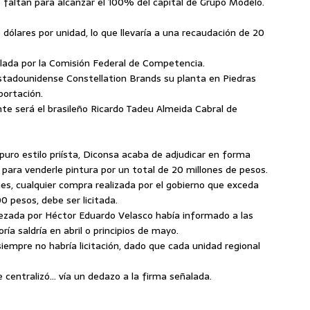
le faltan para alcanzar el 100% del capital de Grupo Modelo.
5 dólares por unidad, lo que llevaría a una recaudación de 20
lada por la Comisión Federal de Competencia.
estadounidense Constellation Brands su planta en Piedras
portación.
ante será el brasileño Ricardo Tadeu Almeida Cabral de
 puro estilo priísta, Diconsa acaba de adjudicar en forma
para venderle pintura por un total de 20 millones de pesos.
es, cualquier compra realizada por el gobierno que exceda
0 pesos, debe ser licitada.
bezada por Héctor Eduardo Velasco había informado a las
a saldría en abril o principios de mayo.
empre no habría licitación, dado que cada unidad regional
 se centralizó… vía un dedazo a la firma señalada.