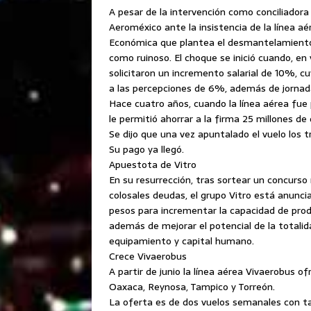
A pesar de la intervención como conciliadora 
Aeroméxico ante la insistencia de la línea aé
Económica que plantea el desmantelamiento d
como ruinoso. El choque se inició cuando, en 
solicitaron un incremento salarial de 10%, c
a las percepciones de 6%, además de jornad
Hace cuatro años, cuando la línea aérea fue pr
le permitió ahorrar a la firma 25 millones de 
Se dijo que una vez apuntalado el vuelo los
Su pago ya llegó.
Apuestota de Vitro
En su resurrección, tras sortear un concurso 
colosales deudas, el grupo Vitro está anunci
pesos para incrementar la capacidad de prod
además de mejorar el potencial de la totali
equipamiento y capital humano.
Crece Vivaerobus
A partir de junio la línea aérea Vivaerobus o
Oaxaca, Reynosa, Tampico y Torreón.
La oferta es de dos vuelos semanales con tar