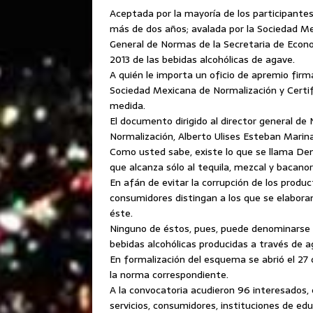
Aceptada por la mayoría de los participantes
más de dos años; avalada por la Sociedad Me
General de Normas de la Secretaria de Eco
2013 de las bebidas alcohólicas de agave.
A quién le importa un oficio de apremio firma
Sociedad Mexicana de Normalización y Certifi
medida.
El documento dirigido al director general de
Normalización, Alberto Ulises Esteban Marin
Como usted sabe, existe lo que se llama De
que alcanza sólo al tequila, mezcal y bacanor
En afán de evitar la corrupción de los produc
consumidores distingan a los que se elabora
éste.
Ninguno de éstos, pues, puede denominarse t
bebidas alcohólicas producidas a través de a
En formalización del esquema se abrió el 27 
la norma correspondiente.
A la convocatoria acudieron 96 interesados, 
servicios, consumidores, instituciones de educ