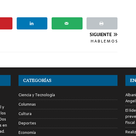
SIGUIENTE
H A B L E M O S
CATEGORÍAS
EN
Ciencia y Tecnología
Alban
Angel
Columnas
l y
El líd
 los
Cultura
preve
 Dos
Fiscal
Deportes
s en
ad.
Reali
Economía